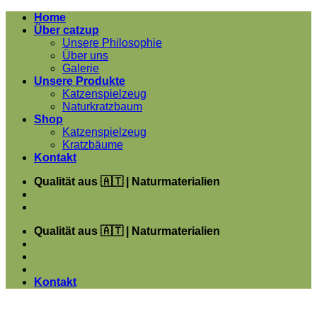
Zum
Home
Inhalt
Über catzup
springen
Unsere Philosophie
Über uns
Galerie
Unsere Produkte
Katzenspielzeug
Naturkratzbaum
Shop
Katzenspielzeug
Kratzbäume
Kontakt
Qualität aus 🇦🇹 | Naturmaterialien
Qualität aus 🇦🇹 | Naturmaterialien
Kontakt