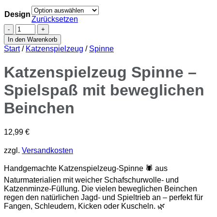
Design
Zurücksetzen
Katzenspielzeug
Spinne
In den Warenkorb
–
Start
/
Katzenspielzeug
/
Spinne
Spielspaß
mit
Katzenspielzeug Spinne –
beweglichen
Beinchen
Spielspaß mit beweglichen
Menge
Beinchen
12,99
€
zzgl.
Versandkosten
Handgemachte Katzenspielzeug-Spinne 🕷️ aus
Naturmaterialien mit weicher Schafschurwolle- und
Katzenminze-Füllung. Die vielen beweglichen Beinchen
regen den natürlichen Jagd- und Spieltrieb an – perfekt für
Fangen, Schleudern, Kicken oder Kuscheln. 🌿