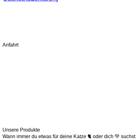
AGB
Widerrufsbelehrung
Widerruf starten
Fragen & Antworten (FAQ)
Kontakt
Anfahrt
Unsere Produkte
Wann immer du etwas für deine Katze 🐈 oder dich 💚 suchst