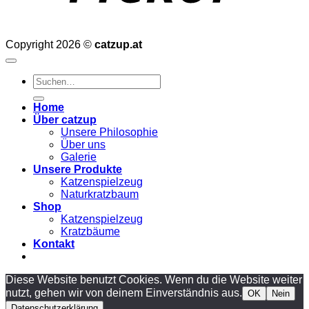
Copyright 2026 ©
catzup.at
Suchen
nach:
Home
Über catzup
Unsere Philosophie
Über uns
Galerie
Unsere Produkte
Katzenspielzeug
Naturkratzbaum
Shop
Katzenspielzeug
Kratzbäume
Kontakt
Diese Website benutzt Cookies. Wenn du die Website weiter
nutzt, gehen wir von deinem Einverständnis aus.
OK
Nein
Datenschutzerklärung