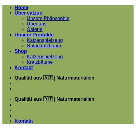
Zum
Home
Inhalt
Über catzup
springen
Unsere Philosophie
Über uns
Galerie
Unsere Produkte
Katzenspielzeug
Naturkratzbaum
Shop
Katzenspielzeug
Kratzbäume
Kontakt
Qualität aus 🇦🇹 | Naturmaterialien
Qualität aus 🇦🇹 | Naturmaterialien
Kontakt