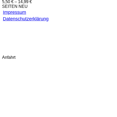
5,50
€
–
14,99
€
SEITEN NEU
Impressum
Datenschutzerklärung
AGB
Widerrufsbelehrung
Widerruf starten
Fragen & Antworten (FAQ)
Kontakt
Anfahrt