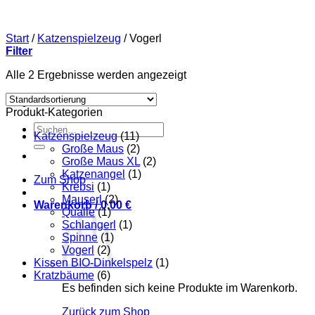
Start
/
Katzenspielzeug
/
Vogerl
Filter
Alle 2 Ergebnisse werden angezeigt
Produkt-Kategorien
Suchen
Katzenspielzeug
(11)
nach:
Große Maus
(2)
Große Maus XL
(2)
Katzenangel
(1)
Zum Shop
Krebsi
(1)
Mauserl
(2)
Warenkorb /
0,00
€
Qualle
(1)
Schlangerl
(1)
Spinne
(1)
Vogerl
(2)
Kissen BIO-Dinkelspelz
(1)
Kratzbäume
(6)
Es befinden sich keine Produkte im Warenkorb.
Zurück zum Shop