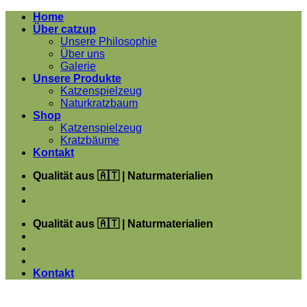
Zum
Home
Inhalt
Über catzup
springen
Unsere Philosophie
Über uns
Galerie
Unsere Produkte
Katzenspielzeug
Naturkratzbaum
Shop
Katzenspielzeug
Kratzbäume
Kontakt
Qualität aus 🇦🇹 | Naturmaterialien
Qualität aus 🇦🇹 | Naturmaterialien
Kontakt