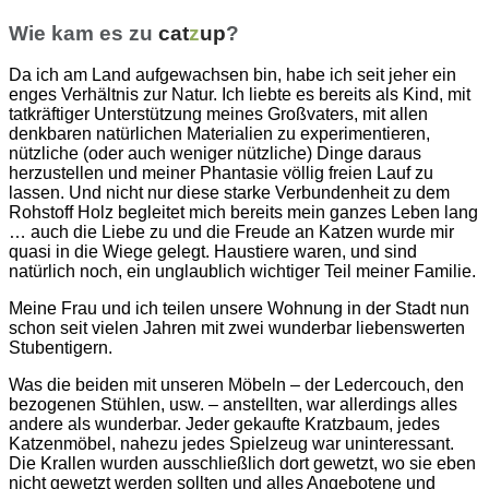
Wie kam es zu
cat
z
up
?
Da ich am Land aufgewachsen bin, habe ich seit jeher ein
enges Verhältnis zur Natur. Ich liebte es bereits als Kind, mit
tatkräftiger Unterstützung meines Großvaters, mit allen
denkbaren natürlichen Materialien zu experimentieren,
nützliche (oder auch weniger nützliche) Dinge daraus
herzustellen und meiner Phantasie völlig freien Lauf zu
lassen. Und nicht nur diese starke Verbundenheit zu dem
Rohstoff Holz begleitet mich bereits mein ganzes Leben lang
… auch die Liebe zu und die Freude an Katzen wurde mir
quasi in die Wiege gelegt. Haustiere waren, und sind
natürlich noch, ein unglaublich wichtiger Teil meiner Familie.
Meine Frau und ich teilen unsere Wohnung in der Stadt nun
schon seit vielen Jahren mit zwei wunderbar liebenswerten
Stubentigern.
Was die beiden mit unseren Möbeln – der Ledercouch, den
bezogenen Stühlen, usw. – anstellten, war allerdings alles
andere als wunderbar. Jeder gekaufte Kratzbaum, jedes
Katzenmöbel, nahezu jedes Spielzeug war uninteressant.
Die Krallen wurden ausschließlich dort gewetzt, wo sie eben
nicht gewetzt werden sollten und alles Angebotene und