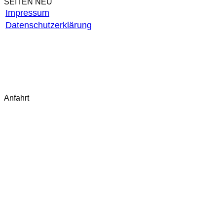
SEITEN NEU
Impressum
Datenschutzerklärung
AGB
Widerrufsbelehrung
Widerruf starten
Fragen & Antworten (FAQ)
Kontakt
Anfahrt