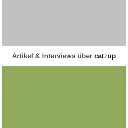
Artikel & Interviews über
cat
z
up