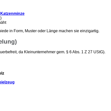
r
Katzenminze
)
näht
hiede in Form, Muster oder Länge machen sie einzigartig.
elung)
erbefreit, da Kleinunternehmer gem. § 6 Abs. 1 Z 27 UStG).
olz
pielzeug