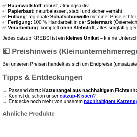
✅
Baumwollstoff:
robust, atmungsaktiv
✅
Papierbast:
naturbelassen, stabil und sicher vernäht
✅
Füllung:
regionale
Schafschurwolle
mit einer Prise echte
✅
Fertigung:
100 % Handarbeit in der
Steiermark
(Österreich
✅
Verarbeitung:
komplett
ohne Klebstoff
, alles sorgfältig ge
Jedes catzup KREBSI ist ein
kleines Unikat
– kleine Untersc
💶
Preishinweis (Kleinunternehmerreg
Bei unseren Preisen handelt es sich um Endpreise (umsatzsteu
Tipps & Entdeckungen
→ Passend dazu:
Katzenangel aus nachhaltigem Fichtenh
→ Kennst du schon unser
catzup-Kissen
?
→ Entdecke noch mehr von unserem
nachhaltigem Katzens
Ähnliche Produkte