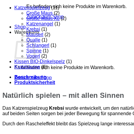
Papierbast,
Es befinden sich keine Produkte im Warenkorb.
nachhaltig
Katzenspielzeug
(11)
handgemacht
Große Maus
(2)
Zurück zum Shop
Menge
Große Maus XL
(2)
Katzenangel
(1)
Shop
Krebsi
(1)
Warenkorb
Mauserl
(2)
Qualle
(1)
Schlangerl
(1)
Spinne
(1)
Vogerl
(2)
Kissen BIO-Dinkelspelz
(1)
Kratzbäume
(6)
Es befinden sich keine Produkte im Warenkorb.
Beschreibung
Zurück zum Shop
Produktsicherheit
Natürlich spielen – mit allen Sinnen
Das Katzenspielzeug
Krebsi
wurde entwickelt, um den natürl
auf beiden Seiten sorgen bei jeder Bewegung für spannende
Durch den Rascheleffekt bleibt das Spielzeug lange interessan