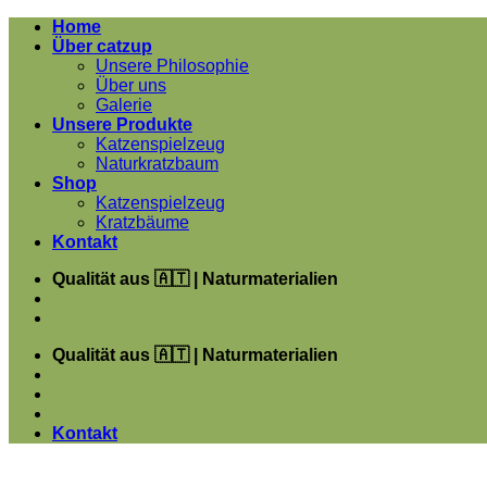
Zum
Home
Inhalt
Über catzup
springen
Unsere Philosophie
Über uns
Galerie
Unsere Produkte
Katzenspielzeug
Naturkratzbaum
Shop
Katzenspielzeug
Kratzbäume
Kontakt
Qualität aus 🇦🇹 | Naturmaterialien
Qualität aus 🇦🇹 | Naturmaterialien
Kontakt