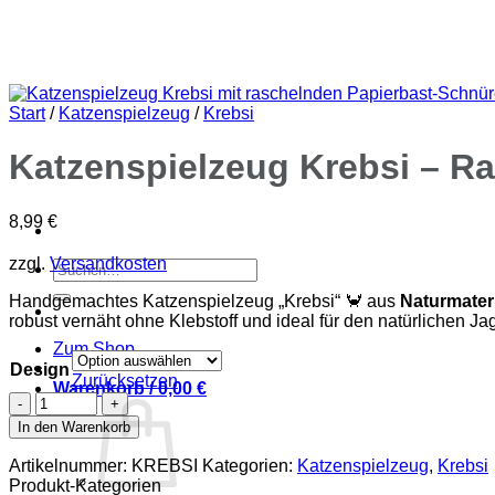
Start
/
Katzenspielzeug
/
Krebsi
Katzenspielzeug Krebsi – R
8,99
€
zzgl.
Versandkosten
Suchen
nach:
Handgemachtes Katzenspielzeug „Krebsi“ 🦀 aus
Naturmateri
robust vernäht ohne Klebstoff und ideal für den natürlichen Ja
Zum Shop
Design
Zurücksetzen
Warenkorb /
0,00
€
Katzenspielzeug
Krebsi
In den Warenkorb
–
Raschelspaß
Artikelnummer:
KREBSI
Kategorien:
Katzenspielzeug
,
Krebsi
mit
Produkt-Kategorien