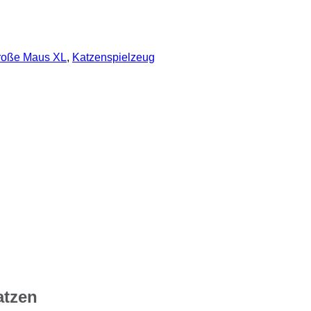
roße Maus XL
,
Katzenspielzeug
atzen