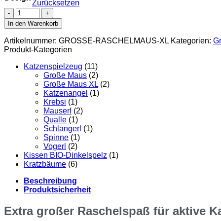
Zurücksetzen
Katzenspielzeug
Große
In den Warenkorb
Raschelmaus
XL
Artikelnummer:
GROSSE-RASCHELMAUS-XL
Kategorien:
G
–
Produkt-Kategorien
Handgemachte
Spielmaus
Katzenspielzeug
(11)
aus
Große Maus
(2)
Naturmaterialien
Große Maus XL
(2)
Menge
Katzenangel
(1)
Krebsi
(1)
Mauserl
(2)
Qualle
(1)
Schlangerl
(1)
Spinne
(1)
Vogerl
(2)
Kissen BIO-Dinkelspelz
(1)
Kratzbäume
(6)
Beschreibung
Produktsicherheit
Extra großer Raschelspaß für aktive K