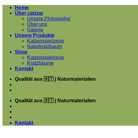
Zum
Home
Inhalt
Über catzup
springen
Unsere Philosophie
Über uns
Galerie
Unsere Produkte
Katzenspielzeug
Naturkratzbaum
Shop
Katzenspielzeug
Kratzbäume
Kontakt
Qualität aus 🇦🇹 | Naturmaterialien
Qualität aus 🇦🇹 | Naturmaterialien
Kontakt