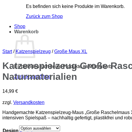
Es befinden sich keine Produkte im Warenkorb.
Zurück zum Shop
Shop
Warenkorb
Start
/
Katzenspielzeug
/
Große Maus XL
Katzenspielzeug Große Ras
Es befinden sich keine Produkte im Warenkorb.
Naturmaterialien
Zurück zum Shop
14,99
€
zzgl.
Versandkosten
Handgemachte Katzenspielzeug-Maus „Große Raschelmaus XL“ 
intensiven Spielspaß – nachhaltig gefertigt, plastikfrei und rob
Design