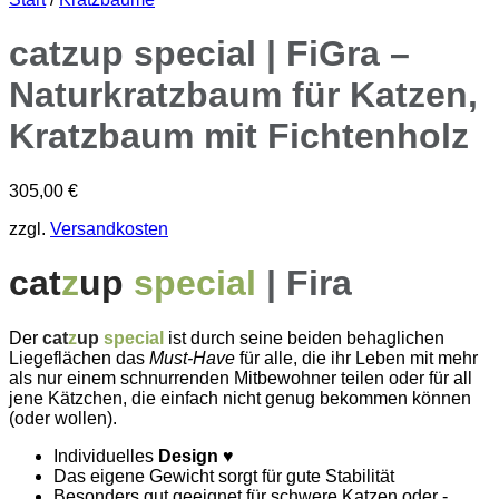
catzup special | FiGra –
Naturkratzbaum für Katzen,
Kratzbaum mit Fichtenholz
305,00
€
zzgl.
Versandkosten
cat
z
up
special
| Fira
Der
cat
z
up
special
ist durch seine beiden behaglichen
Liegeflächen das
Must-Have
für alle, die ihr Leben mit mehr
als nur einem schnurrenden Mitbewohner teilen oder für all
jene Kätzchen, die einfach nicht genug bekommen können
(oder wollen).
Individuelles
Design
♥
Das eigene Gewicht sorgt für gute Stabilität
Besonders gut geeignet für schwere Katzen oder -