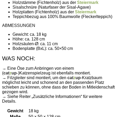
Holzstämme (Fichtenholz) aus der
Steiermark
Sisalschnüre (Naturfaser der
Sisal
-Agave)
Holzplatten (Fichtenholz) aus der
Steiermark
Teppichbezug aus 100% Baumwolle (Fleckerlteppich)
ABMESSUNGEN
Gewicht: ca. 18 kg
Höhe: ca. 128 cm
Holzsäulen-Ø: ca. 11 cm
Bodenplatte (BxL): ca. 50×50 cm
WAS NOCH:
→ Eine Öse zum Anbringen von einem
(
cat
z
up
-)Katzenspielzeug ist ebenfalls montiert.
→ Filzgleiter sind montiert, um den
cat
z
up
-Kratzbaum
möglichst leicht und schonend an den passenden Platz
schieben zu können, ohne dass der Boden in Mitleidenschaft
gezogen wird.
→ Siehe Reiter „Zusätzliche Informationen“ für weitere
Details.
Gewicht
18 kg
Maße
50 × 50 × 128 cm