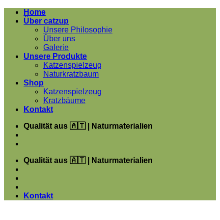
Zum
Home
Inhalt
Über catzup
springen
Unsere Philosophie
Über uns
Galerie
Unsere Produkte
Katzenspielzeug
Naturkratzbaum
Shop
Katzenspielzeug
Kratzbäume
Kontakt
Qualität aus 🇦🇹 | Naturmaterialien
Qualität aus 🇦🇹 | Naturmaterialien
Kontakt