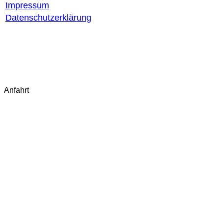
Impressum
Datenschutzerklärung
AGB
Widerrufsbelehrung
Widerruf starten
Fragen & Antworten (FAQ)
Kontakt
Anfahrt