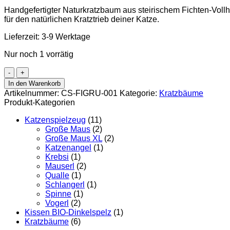
Handgefertigter Naturkratzbaum aus steirischem Fichten-Voll
für den natürlichen Kratztrieb deiner Katze.
Lieferzeit:
3-9 Werktage
Nur noch 1 vorrätig
catzup
single
In den Warenkorb
–
Artikelnummer:
CS-FIGRU-001
Kategorie:
Kratzbäume
Naturkratzbaum
Produkt-Kategorien
aus
Fichte
Katzenspielzeug
(11)
für
Große Maus
(2)
Katzen
Große Maus XL
(2)
|
Katzenangel
(1)
Nachhaltiger
Krebsi
(1)
Kratzbaum
Mauserl
(2)
aus
Qualle
(1)
Vollholz
Schlangerl
(1)
Menge
Spinne
(1)
Vogerl
(2)
Kissen BIO-Dinkelspelz
(1)
Kratzbäume
(6)