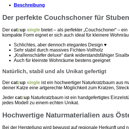
Beschreibung
Der perfekte Couchschoner für Stuben
Der
cat
z
up
single
bietet – als perfekter „Couchschoner“ – ei
kompakte Form eignet er sich auch ideal für kleinere Wohnräu
Schlichtes, aber dennoch elegantes Design ♥
Sehr stabil durch massives Fichten-Vollholz
„Krallenschärfer deluxe“ dank widerstandsfähiger Sisa
Auch für kleinste Wohnräume bestens geeignet
Natürlich, stabil und als Unikat gefertigt
Der
cat
z
up
single
ist ein hochwertiger Naturkratzbaum aus mas
deiner Katze eine artgerechte Möglichkeit zum Kratzen, Streck
Jeder
cat
z
up
Naturkratzbaum ist ein handgefertigtes Einzels
jedes Modell zu einem echten Unikat.
Hochwertige Naturmaterialien aus Öst
Bei der Herstellung wird bewusst auf regionale Herkunft und n