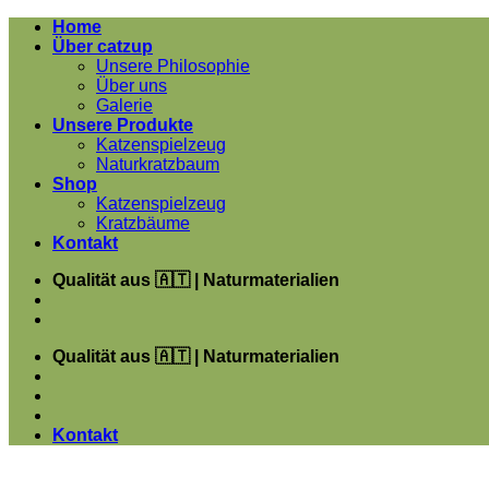
Zum
Home
Inhalt
Über catzup
springen
Unsere Philosophie
Über uns
Galerie
Unsere Produkte
Katzenspielzeug
Naturkratzbaum
Shop
Katzenspielzeug
Kratzbäume
Kontakt
Qualität aus 🇦🇹 | Naturmaterialien
Qualität aus 🇦🇹 | Naturmaterialien
Kontakt