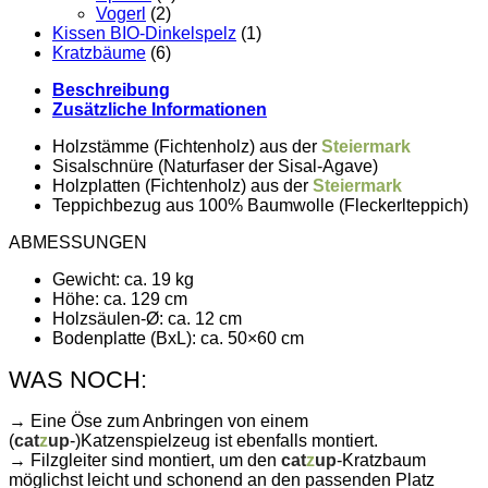
Vogerl
(2)
Kissen BIO-Dinkelspelz
(1)
Kratzbäume
(6)
Beschreibung
Zusätzliche Informationen
Holzstämme (Fichtenholz) aus der
Steiermark
Sisalschnüre (Naturfaser der
Sisal
-Agave)
Holzplatten (Fichtenholz) aus der
Steiermark
Teppichbezug aus 100% Baumwolle (Fleckerlteppich)
ABMESSUNGEN
Gewicht: ca. 19 kg
Höhe: ca. 129 cm
Holzsäulen-Ø: ca. 12 cm
Bodenplatte (BxL): ca. 50×60 cm
WAS NOCH:
→ Eine Öse zum Anbringen von einem
(
cat
z
up
-)Katzenspielzeug ist ebenfalls montiert.
→ Filzgleiter sind montiert, um den
cat
z
up
-Kratzbaum
möglichst leicht und schonend an den passenden Platz