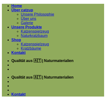
Zum
Home
Inhalt
Über catzup
springen
Unsere Philosophie
Über uns
Galerie
Unsere Produkte
Katzenspielzeug
Naturkratzbaum
Shop
Katzenspielzeug
Kratzbäume
Kontakt
Qualität aus 🇦🇹 | Naturmaterialien
Qualität aus 🇦🇹 | Naturmaterialien
Kontakt