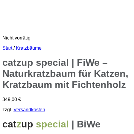
Nicht vorrätig
Start
/
Kratzbäume
catzup special | FiWe –
Naturkratzbaum für Katzen,
Kratzbaum mit Fichtenholz
349,00
€
zzgl.
Versandkosten
cat
z
up
special
| BiWe