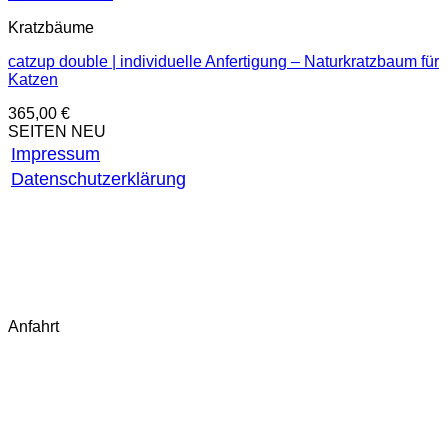
Kratzbäume
catzup double | individuelle Anfertigung – Naturkratzbaum für
Katzen
365,00
€
SEITEN NEU
Impressum
Datenschutzerklärung
AGB
Widerrufsbelehrung
Widerruf starten
Fragen & Antworten (FAQ)
Kontakt
Anfahrt