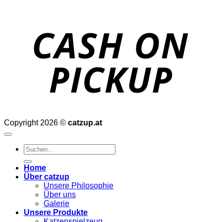
o
P
Copyright 2026 ©
catzup.at
Suchen
nach:
Home
Über catzup
Unsere Philosophie
Über uns
Galerie
Unsere Produkte
Katzenspielzeug