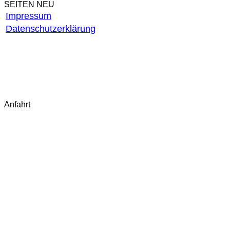
SEITEN NEU
Impressum
Datenschutzerklärung
AGB
Widerrufsbelehrung
Widerruf starten
Fragen & Antworten (FAQ)
Kontakt
Anfahrt