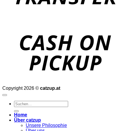
o
P
Copyright 2026 ©
catzup.at
Suchen
nach:
Home
Über catzup
Unsere Philosophie
Über uns