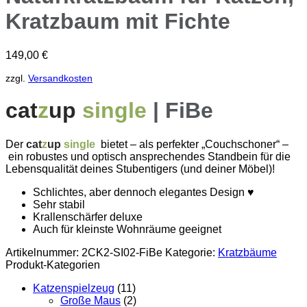
Kratzbaum mit Fichte
149,00
€
zzgl.
Versandkosten
cat
z
up
single
| FiBe
Der
cat
z
up
single
bietet – als perfekter „Couchschoner“ –
ein robustes und optisch ansprechendes Standbein für die
Lebensqualität deines Stubentigers (und deiner Möbel)!
Schlichtes, aber dennoch elegantes Design ♥
Sehr stabil
Krallenschärfer deluxe
Auch für kleinste Wohnräume geeignet
Artikelnummer:
2CK2-SI02-FiBe
Kategorie:
Kratzbäume
Produkt-Kategorien
Katzenspielzeug
(11)
Große Maus
(2)