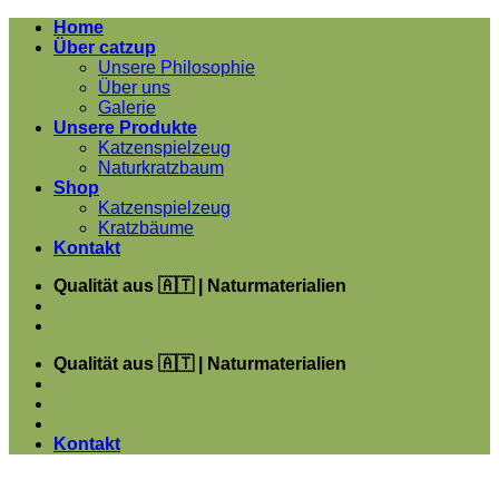
Zum
Home
Inhalt
Über catzup
springen
Unsere Philosophie
Über uns
Galerie
Unsere Produkte
Katzenspielzeug
Naturkratzbaum
Shop
Katzenspielzeug
Kratzbäume
Kontakt
Qualität aus 🇦🇹 | Naturmaterialien
Qualität aus 🇦🇹 | Naturmaterialien
Kontakt