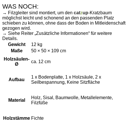
WAS NOCH:
→ Filzgleiter sind montiert, um den
cat
z
up
-Kratzbaum
möglichst leicht und schonend an den passenden Platz
schieben zu können, ohne dass der Boden in Mitleidenschaft
gezogen wird.
→ Siehe Reiter „Zusätzliche Informationen“ für weitere
Details.
Gewicht
12 kg
Maße
50 × 50 × 109 cm
Holzsäulen-
ca. 12 cm
Ø
1 x Bodenplatte, 1 x Holzsäule, 2 x
Aufbau
Seilbespannung, Keine Sitzfläche
Holz, Sisal, Baumwolle, Metallelemente,
Material
Filzfüße
Holzstämme
Fichte