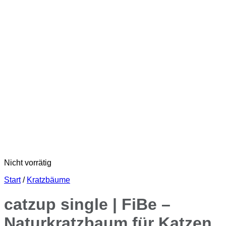
Nicht vorrätig
Start
/
Kratzbäume
catzup single | FiBe –
Naturkratzbaum für Katzen,