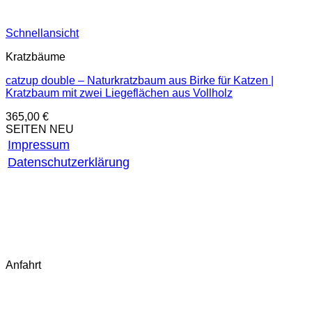
Schnellansicht
Kratzbäume
catzup double – Naturkratzbaum aus Birke für Katzen |
Kratzbaum mit zwei Liegeflächen aus Vollholz
365,00
€
SEITEN NEU
Impressum
Datenschutzerklärung
AGB
Widerrufsbelehrung
Widerruf starten
Fragen & Antworten (FAQ)
Kontakt
Anfahrt