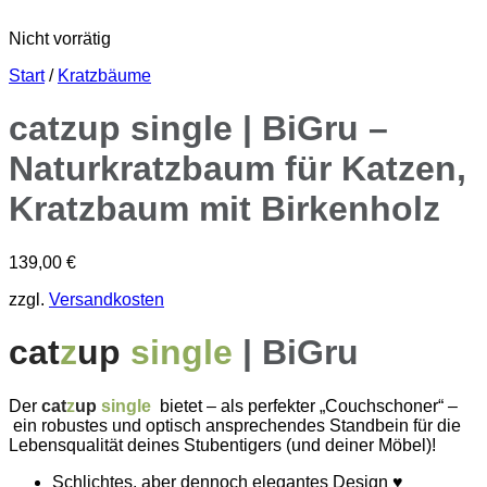
Nicht vorrätig
Start
/
Kratzbäume
catzup single | BiGru –
Naturkratzbaum für Katzen,
Kratzbaum mit Birkenholz
139,00
€
zzgl.
Versandkosten
cat
z
up
single
| BiGru
Der
cat
z
up
single
bietet – als perfekter „Couchschoner“ –
ein robustes und optisch ansprechendes Standbein für die
Lebensqualität deines Stubentigers (und deiner Möbel)!
Schlichtes, aber dennoch elegantes Design ♥