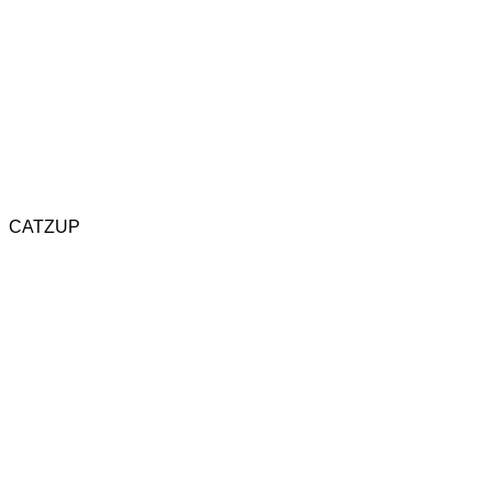
Katzenspielzeug
Naturkratzbaum
CATZUP