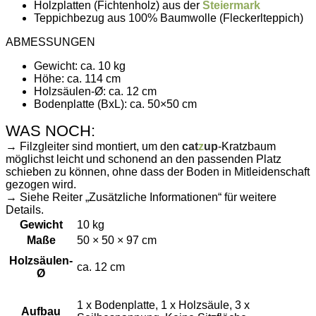
Holzplatten (Fichtenholz) aus der
Steiermark
Teppichbezug aus 100% Baumwolle (Fleckerlteppich)
ABMESSUNGEN
Gewicht: ca. 10 kg
Höhe: ca. 114 cm
Holzsäulen-Ø: ca. 12 cm
Bodenplatte (BxL): ca. 50×50 cm
WAS NOCH:
→ Filzgleiter sind montiert, um den
cat
z
up
-Kratzbaum
möglichst leicht und schonend an den passenden Platz
schieben zu können, ohne dass der Boden in Mitleidenschaft
gezogen wird.
→ Siehe Reiter „Zusätzliche Informationen“ für weitere
Details.
Gewicht
10 kg
Maße
50 × 50 × 97 cm
Holzsäulen-
ca. 12 cm
Ø
1 x Bodenplatte, 1 x Holzsäule, 3 x
Aufbau