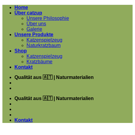
Zum
Home
Inhalt
Über catzup
springen
Unsere Philosophie
Über uns
Galerie
Unsere Produkte
Katzenspielzeug
Naturkratzbaum
Shop
Katzenspielzeug
Kratzbäume
Kontakt
Qualität aus 🇦🇹 | Naturmaterialien
Qualität aus 🇦🇹 | Naturmaterialien
Kontakt