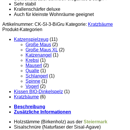
Sehr stabil
Krallenschärfer deluxe
Auch für kleinste Wohnräume geeignet
Artikelnummer:
CK-SI-3-BiGru
Kategorie:
Kratzbäume
Produkt-Kategorien
Katzenspielzeug
(11)
Große Maus
(2)
Große Maus XL
(2)
Katzenangel
(1)
Krebsi
(1)
Mauserl
(2)
Qualle
(1)
Schlangerl
(1)
Spinne
(1)
Vogerl
(2)
Kissen BIO-Dinkelspelz
(1)
Kratzbäume
(6)
Beschreibung
Zusätzliche Informationen
Holzstämme (Birkenholz) aus der
Steiermark
Sisalschnüre (Naturfaser der
Sisal
-Agave)