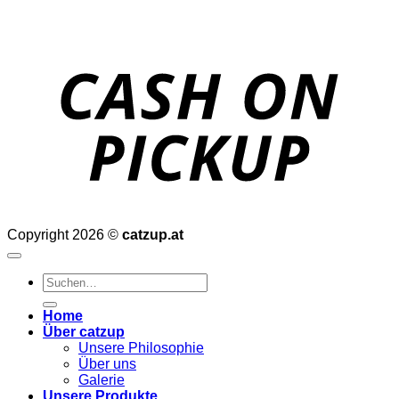
o
P
Copyright 2026 ©
catzup.at
Suchen
nach:
Home
Über catzup
Unsere Philosophie
Über uns
Galerie
Unsere Produkte