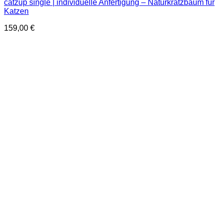
catzup single | individuelle Anfertigung – Naturkratzbaum für
Katzen
159,00
€