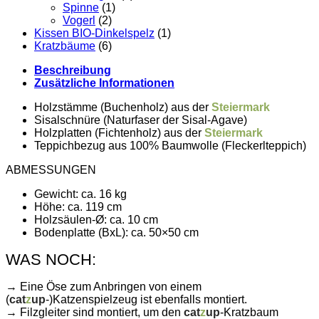
Spinne
(1)
Vogerl
(2)
Kissen BIO-Dinkelspelz
(1)
Kratzbäume
(6)
Beschreibung
Zusätzliche Informationen
Holzstämme (Buchenholz) aus der
Steiermark
Sisalschnüre (Naturfaser der
Sisal
-Agave)
Holzplatten (Fichtenholz) aus der
Steiermark
Teppichbezug aus 100% Baumwolle (Fleckerlteppich)
ABMESSUNGEN
Gewicht: ca. 16 kg
Höhe: ca. 119 cm
Holzsäulen-Ø: ca. 10 cm
Bodenplatte (BxL): ca. 50×50 cm
WAS NOCH:
→ Eine Öse zum Anbringen von einem
(
cat
z
up
-)Katzenspielzeug ist ebenfalls montiert.
→ Filzgleiter sind montiert, um den
cat
z
up
-Kratzbaum