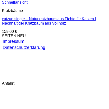
Schnellansicht
Kratzbäume
catzup single – Naturkratzbaum aus Fichte für Katzen |
Nachhaltiger Kratzbaum aus Vollholz
159,00
€
SEITEN NEU
Impressum
Datenschutzerklärung
AGB
Widerrufsbelehrung
Widerruf starten
Fragen & Antworten (FAQ)
Kontakt
Anfahrt