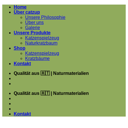
Zum
Home
Inhalt
Über catzup
springen
Unsere Philosophie
Über uns
Galerie
Unsere Produkte
Katzenspielzeug
Naturkratzbaum
Shop
Katzenspielzeug
Kratzbäume
Kontakt
Qualität aus 🇦🇹 | Naturmaterialien
Qualität aus 🇦🇹 | Naturmaterialien
Kontakt