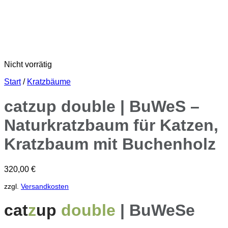
Nicht vorrätig
Start
/
Kratzbäume
catzup double | BuWeS –
Naturkratzbaum für Katzen,
Kratzbaum mit Buchenholz
320,00
€
zzgl.
Versandkosten
cat
z
up
double
| BuWeSe