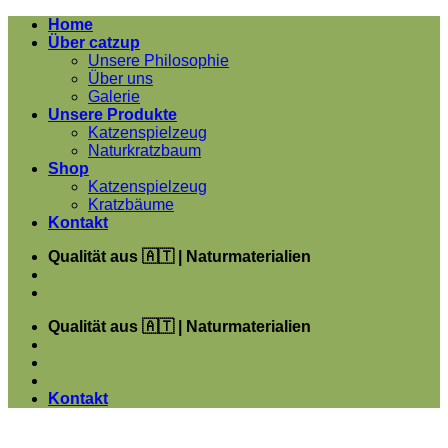
Zum
Home
Inhalt
Über catzup
springen
Unsere Philosophie
Über uns
Galerie
Unsere Produkte
Katzenspielzeug
Naturkratzbaum
Shop
Katzenspielzeug
Kratzbäume
Kontakt
Qualität aus 🇦🇹 | Naturmaterialien
Qualität aus 🇦🇹 | Naturmaterialien
Kontakt