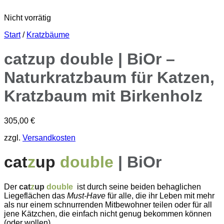
Nicht vorrätig
Start
/
Kratzbäume
catzup double | BiOr –
Naturkratzbaum für Katzen,
Kratzbaum mit Birkenholz
305,00
€
zzgl.
Versandkosten
cat
z
up
double
| BiOr
Der
cat
z
up
double
ist durch seine beiden behaglichen
Liegeflächen das
Must-Have
für alle, die ihr Leben mit mehr
als nur einem schnurrenden Mitbewohner teilen oder für all
jene Kätzchen, die einfach nicht genug bekommen können
(oder wollen).