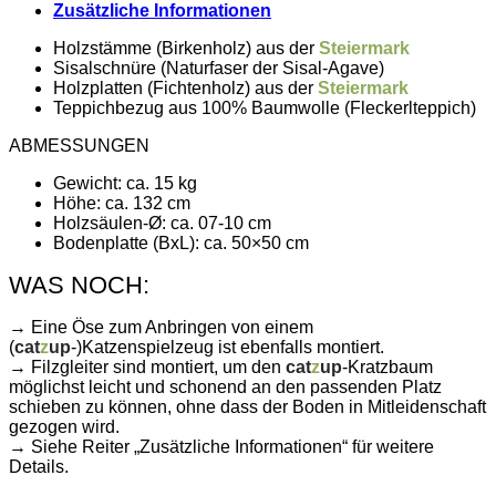
Zusätzliche Informationen
Holzstämme (Birkenholz) aus der
Steiermark
Sisalschnüre (Naturfaser der
Sisal
-Agave)
Holzplatten (Fichtenholz) aus der
Steiermark
Teppichbezug aus 100% Baumwolle (Fleckerlteppich)
ABMESSUNGEN
Gewicht: ca. 15 kg
Höhe: ca. 132 cm
Holzsäulen-Ø: ca. 07-10 cm
Bodenplatte (BxL): ca. 50×50 cm
WAS NOCH:
→ Eine Öse zum Anbringen von einem
(
cat
z
up
-)Katzenspielzeug ist ebenfalls montiert.
→ Filzgleiter sind montiert, um den
cat
z
up
-Kratzbaum
möglichst leicht und schonend an den passenden Platz
schieben zu können, ohne dass der Boden in Mitleidenschaft
gezogen wird.
→ Siehe Reiter „Zusätzliche Informationen“ für weitere
Details.