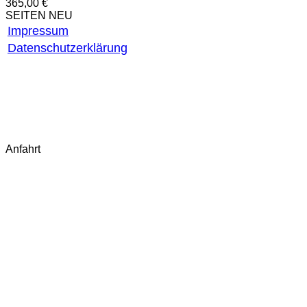
365,00
€
SEITEN NEU
Impressum
Datenschutzerklärung
AGB
Widerrufsbelehrung
Widerruf starten
Fragen & Antworten (FAQ)
Kontakt
Anfahrt