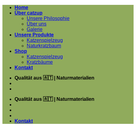
Zum
Home
Inhalt
Über catzup
springen
Unsere Philosophie
Über uns
Galerie
Unsere Produkte
Katzenspielzeug
Naturkratzbaum
Shop
Katzenspielzeug
Kratzbäume
Kontakt
Qualität aus 🇦🇹 | Naturmaterialien
Qualität aus 🇦🇹 | Naturmaterialien
Kontakt