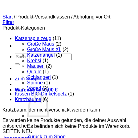
Start
/
Produkt-Versandklassen
/
Abholung vor Ort
Filter
Produkt-Kategorien
Katzenspielzeug
(11)
Große Maus
(2)
Große Maus XL
(2)
Katzenangel
(1)
Suchen
Krebsi
(1)
nach:
Mauserl
(2)
Qualle
(1)
Schlangerl
(1)
Zum Shop
Spinne
(1)
Vogerl
(2)
Warenkorb /
0,00
€
Kissen BIO-Dinkelspelz
(1)
Kratzbäume
(6)
Kratzbaum, der nicht verschickt werden kann
Es wurden keine Produkte gefunden, die deiner Auswahl
entsprechen.
Es befinden sich keine Produkte im Warenkorb.
SEITEN NEU
Zurück zum Shop